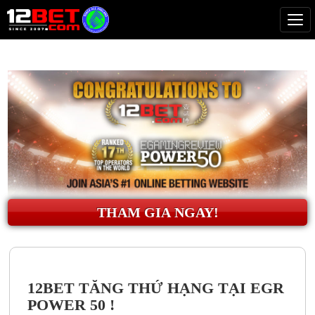
Tog
THAM GIA NGAY!
12BET TĂNG THỨ HẠNG TẠI EGR
POWER 50 !