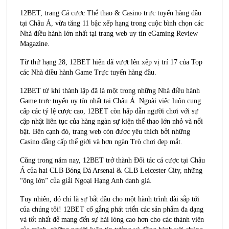
12BET, trang Cá cược Thể thao & Casino trực tuyến hàng đầu
tại Châu Á, vừa tăng 11 bậc xếp hạng trong cuộc bình chọn các
Nhà điều hành lớn nhất tại trang web uy tín eGaming Review
Magazine.
Từ thứ hạng 28, 12BET hiện đã vượt lên xếp vị trí 17 của Top
các Nhà điều hành Game Trực tuyến hàng đầu.
12BET từ khi thành lập đã là một trong những Nhà điều hành
Game trực tuyến uy tín nhất tại Châu Á. Ngoài việc luôn cung
cấp các tỷ lệ cược cao, 12BET còn hấp dẫn người chơi với sự
cập nhật liên tục của hàng ngàn sự kiện thể thao lớn nhỏ và nổi
bật. Bên cạnh đó, trang web còn được yêu thích bởi những
Casino đẳng cấp thể giới và hơn ngàn Trò chơi đẹp mắt.
Cũng trong năm nay, 12BET trở thành Đối tác cá cược tại Châu
Á của hai CLB Bóng Đá Arsenal & CLB Leicester City, những
“ông lớn” của giải Ngoại Hạng Anh danh giá.
Tuy nhiên, đó chỉ là sự bắt đầu cho một hành trình dài sắp tới
của chúng tôi! 12BET cố gắng phát triển các sản phẩm đa dạng
và tốt nhất để mang đến sự hài lòng cao hơn cho các thành viên